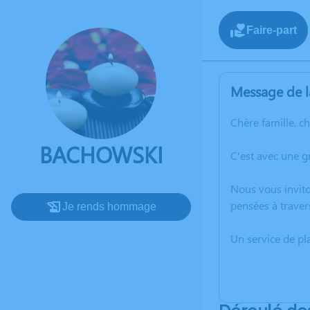
Faire-part
Message de l
Chère famille, c
BACHOWSKI
C'est avec une 
Nous vous invito
pensées à traver
Je rends hommage
Un service de p