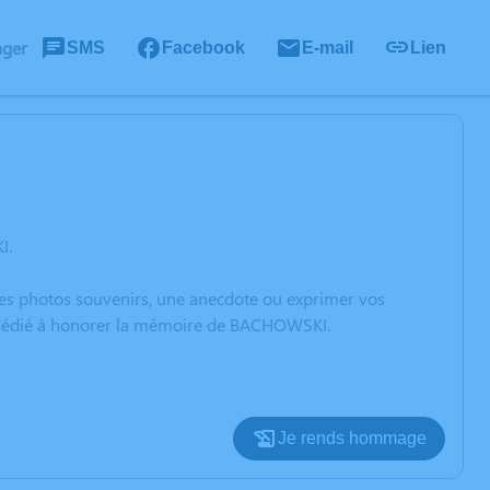
ager
SMS
Facebook
E-mail
Lien
I.
 des photos souvenirs, une anecdote ou exprimer vos
on dédié à honorer la mémoire de BACHOWSKI.
Je rends hommage