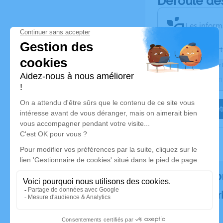
Déroulé de
Les inform
Activez une aler
Recevoir une aler
Je veux êtr
Rendez h
Plantez un ar