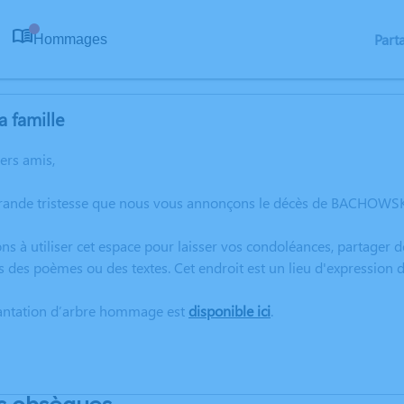
Part
Hommages
0
a famille
hers amis,
grande tristesse que nous vous annonçons le décès de BACHOWSK
ns à utiliser cet espace pour laisser vos condoléances, partager
s des poèmes ou des textes. Cet endroit est un lieu d'expressi
lantation d’arbre hommage est
disponible ici
.