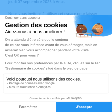
jeudi 07 septembre 2023 à Anse.
Nous vous invitons à utiliser cet espace pour laisser
vos condoléances, partager des photos souvenirs, une
anecdote ou exprimer vos pensées à travers des
poèmes ou des textes. Cet endroit est un lieu
d'expression dédié à honorer la mémoire de Bernard
COLLET.
Un service de plantation d’arbre hommage est
disponible ici
.
Je rends hommage
Cérémonie
2
mardi 19 septembre 2023 à 11h00
Eglise Saint-Martin 95 Rue de Belle-Sise
Faire-part
Hommages
69380 Chasselay