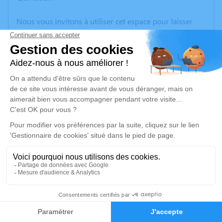
Nous vous invitons à utiliser cet espace pour laisser
vos condoléances, partager des photos souvenirs, une
anecdote ou exprimer vos pensées à travers des
poèmes ou des textes. Cet endroit est un lieu
d'expression dédié à honorer la mémoire de Claude
GAUTHERON.
Un service de plantation d’arbre hommage est
disponible ici
.
Je rends hommage
Cérémonie
jeudi 26 mars 2026 à 11h30
8
Salle de cérémonie du crématorium
Faire-part
Hommages
CREMATORIUM DE GLEIZE 2740 Route de