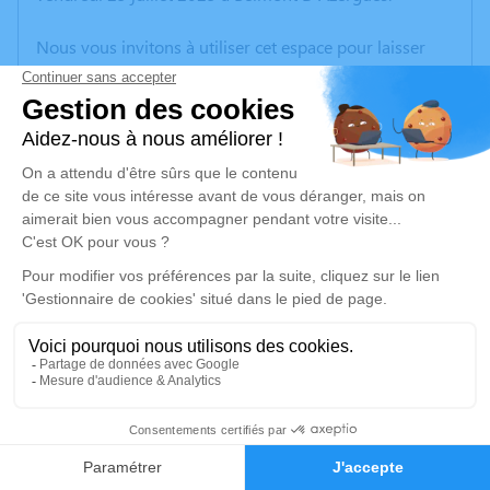
Nous vous invitons à utiliser cet espace pour laisser
vos condoléances, partager des photos souvenirs, une
anecdote ou exprimer vos pensées à travers des
poèmes ou des textes. Cet endroit est un lieu
d'expression dédié à honorer la mémoire de Clément
HERAUT.
Un service de plantation d’arbre hommage est
disponible ici
.
Je rends hommage
Cérémonie
samedi 09 août 2025 à 10h00
84
Eglise Saint Martin 73 rue Peignaux Dames
Faire-part
Hommages
69620 Le Bois d'Oingt - Val d'Oingt