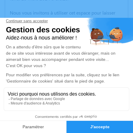
Nous vous invitons à utiliser cet espace pour laisser
vos condoléances, partager des photos souvenirs, une
anecdote ou exprimer vos pensées à travers des
poèmes ou des textes. Cet endroit est un lieu
d'expression dédié à honorer la mémoire de Danielle
AUGRIS.
Un service de plantation d’arbre hommage est
disponible ici
.
Je rends hommage
Cérémonie
jeudi 04 avril 2024 à 15h30
1
CREMATORIUM DE GLEIZE 2740 rte de Montmelas
Faire-part
Hommages
69400 Gleizé