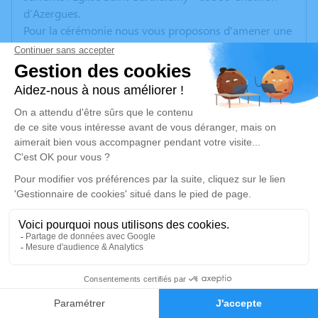
d’Azergues.
Pour la cérémonie nous vous proposons d'amener une
bougie dans un verre à poser sur les marches de
l'autel. Une urne sera à votre disposition pour un don à
l'attention du centre palliatif des Massues.
Nous vous remercions chaleureusement.
Un service de plantation d’arbre hommage est
disponible ici
.
Je rends hommage
Cérémonie
vendredi 28 avril 2023 à 14h30
Eglise Saint-Barthélemy
41
69380 Châtillon D’azergues
Faire-part
Hommages