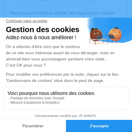
Nous vous invitons à utiliser cet espace pour laisser
vos condoléances, partager des photos souvenirs, une
anecdote ou exprimer vos pensées à travers des
poèmes ou des textes. Cet endroit est un lieu
d'expression dédié à honorer la mémoire de Denise
MONNIER.
Un service de plantation d’arbre hommage est
disponible ici
.
Je rends hommage
Cérémonie
vendredi 02 septembre 2022 à 10h30
1
Eglise Saint-André Place de l'Eglise
Faire-part
Hommages
69380 Chazay d'Azergues