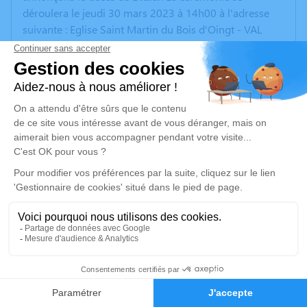
déroulera le jeudi 30 mars 2023 à 14h00 à l'adresse
suivante : Eglise Saint Martin du Bois d'Oingt - VAL
D'OINGT.
La cérémonie sera suivie de la crémation à Gleizé;
important : être sur place à 15h30.
Un service de plantation d’arbre hommage est
disponible ici
.
Je rends hommage
Cérémonie
jeudi 30 mars 2023 à 14h00
Eglise Saint Martin 73 rue Peignaux Dames
69620 Le Bois d'Oingt - Val d'Oingt
17
Faire-part
Hommages
Je rends hommage