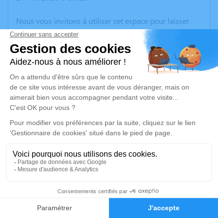
Nous vous invitons à utiliser cet espace pour laisser
vos condoléances, partager des photos souvenirs, une
anecdote ou exprimer vos pensées à travers des
poèmes ou des textes. Cet endroit est un lieu
d'expression dédié à honorer la mémoire d’Edwige
FRAISSE.
Un service de plantation d’arbre hommage est
disponible ici
.
Je rends hommage
Cérémonie
lundi 01 juin 2026 à 13h00
32
CREMATORIUM DE GLEIZE 2740 rte de Montmelas
Faire-part
Hommages
69400 Gleizé