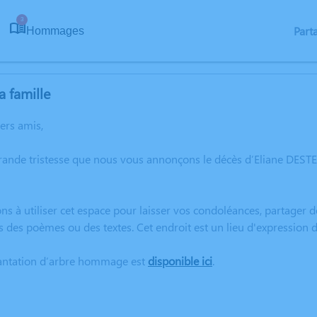
3
Part
Hommages
a famille
hers amis,
grande tristesse que nous vous annonçons le décès d’Eliane DES
ns à utiliser cet espace pour laisser vos condoléances, partager
s des poèmes ou des textes. Cet endroit est un lieu d'expression
lantation d’arbre hommage est
disponible ici
.