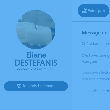
Faire-part
Message de l
Chère famille, c
Eliane
C’est avec une 
DESTEFANIS
Azergues.
décédée le 23 août 2022
Nous vous invito
pensées à traver
Je rends hommage
Un service de p