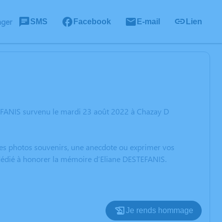
ager
SMS
Facebook
E-mail
Lien
TEFANIS survenu le mardi 23 août 2022 à Chazay D
 des photos souvenirs, une anecdote ou exprimer vos
 dédié à honorer la mémoire d’Eliane DESTEFANIS.
Je rends hommage