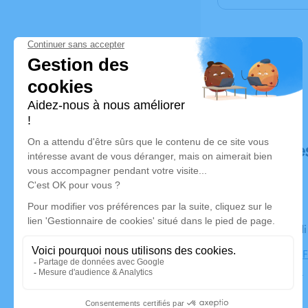
Déroulé de
Le mercred
CHAMBRE FU
d'Azergues