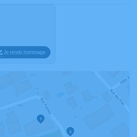
Je rends hommage
1
2