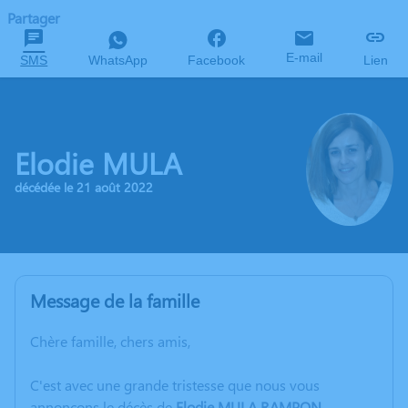
Partager
E-mail
SMS
WhatsApp
Facebook
Lien
Elodie MULA
décédée le 21 août 2022
Message de la famille
C
hère famille, chers amis,
C'est avec une grande tristesse que nous vous
annonçons le décès de
Elodie MULA RAMPON.