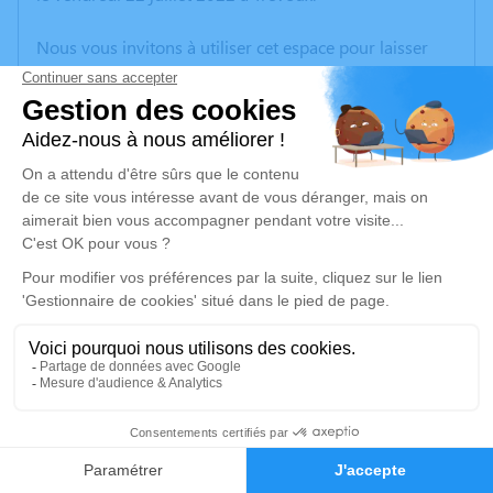
Nous vous invitons à utiliser cet espace pour laisser
vos condoléances, partager des photos souvenirs, une
anecdote ou exprimer vos pensées à travers des
poèmes ou des textes. Cet endroit est un lieu
d'expression dédié à honorer la mémoire de Florence
MAZY-TISSOT.
Un service de plantation d’arbre hommage est
disponible ici
.
Je rends hommage
Cérémonie
mardi 02 août 2022 à 13h30
5
CREMATORIUM DE GLEIZE 2740 rte de Montmelas
Faire-part
Hommages
69400 Gleizé