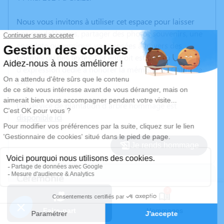
Nous vous invitons à utiliser cet espace pour laisser
vos condoléances, partager des photos souvenirs, une
anecdote ou exprimer vos pensées à travers des
poèmes ou des textes. Cet endroit est un lieu
d'expression dédié à honorer la mémoire de Gabrielle
LAY.
Un service de plantation d’arbre hommage est
disponible ici
.
Je rends hommage
Cérémonie
vendredi 17 mai 2024 à 09h00
3
Eglise Chasselay Chasselay
Faire-part
Hommages
69380 Chasselay