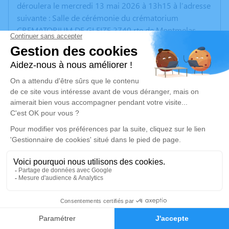
déroulera le mercredi 13 mai 2026 à 13h15 à l’adresse
suivante : Salle de cérémonie du crématorium
CREMATORIUM DE GLEIZE 2740 rte de Montmelas -
69400 Gleizé.
Nous vous invitons à utiliser cet espace pour laisser
vos condoléances, partager des photos souvenirs, une
anecdote ou exprimer vos pensées à travers des
poèmes ou des textes. Cet endroit est un lieu
d'expression dédié à honorer la mémoire de Gérard
DUMAS.
Je rends hommage
Cérémonie
mercredi 13 mai 2026 à 13h30
13
Salle de cérémonie du crématorium
Faire-part
Hommages
CREMATORIUM DE GLEIZE 2740 rte de Montmelas