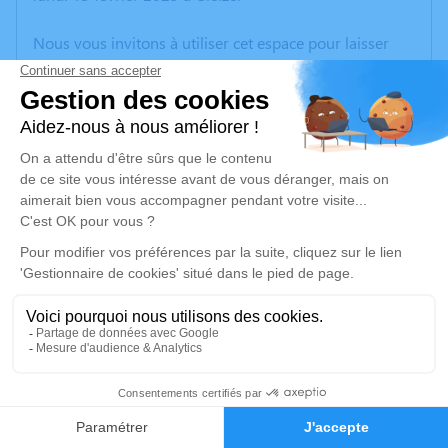
Nous vous invitons à utiliser cet espace pour laisser
vos condoléances, partager des photos souvenirs, une
anecdote ou exprimer vos pensées à travers des
poèmes ou des textes. Cet endroit est un lieu
d'expression dédié à honorer la mémoire de Gérard
DALLAN.
Un service de plantation d’arbre hommage est
disponible ici
.
Je rends hommage
Cérémonie
vendredi 24 février 2023 à 13h30
4
Eglise Saint Roch 60 D306
Faire-part
Hommages
69380 Les Chères