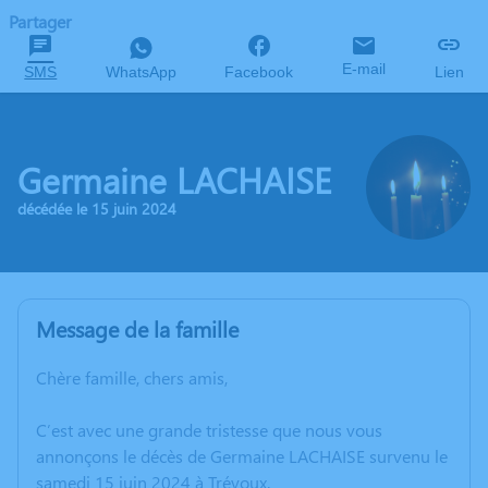
Partager
E-mail
SMS
WhatsApp
Facebook
Lien
Germaine LACHAISE
décédée le 15 juin 2024
Message de la famille
Chère famille, chers amis,
C’est avec une grande tristesse que nous vous
annonçons le décès de Germaine LACHAISE survenu le
samedi 15 juin 2024 à Trévoux.