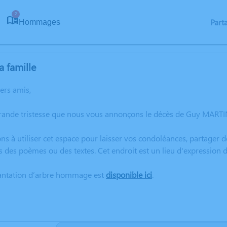
2
Part
Hommages
a famille
hers amis,
rande tristesse que nous vous annonçons le décès de Guy MARTINI
ns à utiliser cet espace pour laisser vos condoléances, partager
s des poèmes ou des textes. Cet endroit est un lieu d'expressio
lantation d’arbre hommage est
disponible ici
.