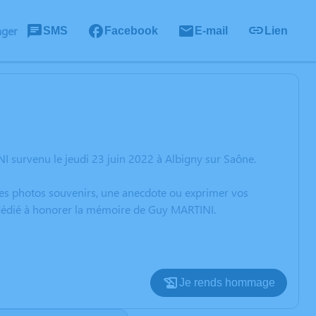
ager
SMS
Facebook
E-mail
Lien
 survenu le jeudi 23 juin 2022 à Albigny sur Saône.
 des photos souvenirs, une anecdote ou exprimer vos
n dédié à honorer la mémoire de Guy MARTINI.
Je rends hommage