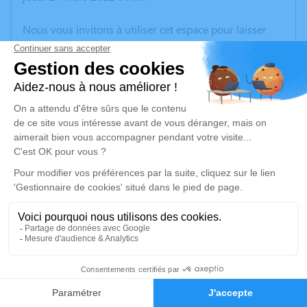
Nous vous invitons à utiliser cet espace pour laisser
vos condoléances, partager des photos souvenirs, une
anecdote ou exprimer vos pensées à travers des
poèmes ou des textes. Cet endroit est un lieu
d'expression dédié à honorer la mémoire de Jean-
Marie PADEY.
Un service de plantation d’arbre hommage est
disponible ici
.
Je rends hommage
Cérémonie
lundi 28 mars 2022 à 13h00
2
CHAMBRE FUNERAIRE ATL 1 rue Pasteur
Faire-part
Hommages
69380 Chazay d'Azergues