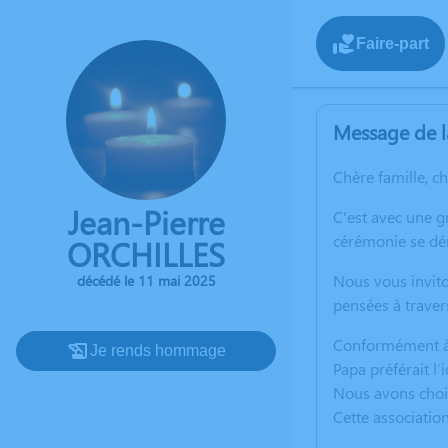
Faire-part
Message de l
Chère famille, c
Jean-Pierre
C'est avec une 
cérémonie se dér
ORCHILLES
Nous vous invito
décédé le 11 mai 2025
pensées à traver
Conformément à 
Je rends hommage
Papa préférait l’
Nous avons chois
Cette association