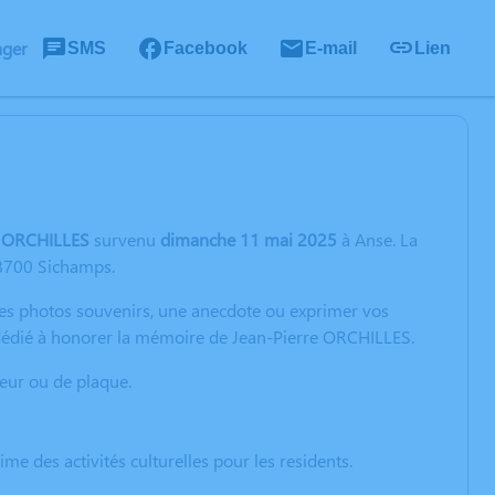
ager
SMS
Facebook
E-mail
Lien
e ORCHILLES
survenu
dimanche 11 mai 2025
à Anse. La
58700 Sichamps.
 des photos souvenirs, une anecdote ou exprimer vos
n dédié à honorer la mémoire de Jean-Pierre ORCHILLES.
eur ou de plaque.
ime des activités culturelles pour les residents.