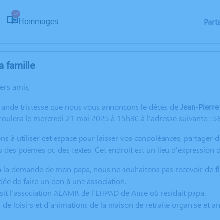
14
Part
Hommages
a famille
hers amis,
grande tristesse que nous vous annonçons le décès de
Jean-Pierr
oulera le mercredi 21 mai 2025 à 15h30 à l'adresse suivante : 
ns à utiliser cet espace pour laisser vos condoléances, partager
s des poèmes ou des textes. Cet endroit est un lieu d'expressio
la demande de mon papa, nous ne souhaitons pas recevoir de fl
idée de faire un don à une association.
it l’association ALAMR de l’EHPAD de Anse où residait papa.
 de loisirs et d’animations de la maison de retraite organise et an