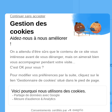
Déroulé de
Le mercred
58700 Sich