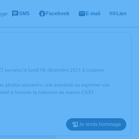
ager
SMS
Facebook
E-mail
Lien
ET survenu le lundi 06 décembre 2021 à Lozanne.
 des photos souvenirs, une anecdote ou exprimer vos
 dédié à honorer la mémoire de Jeanne CIVET.
Je rends hommage