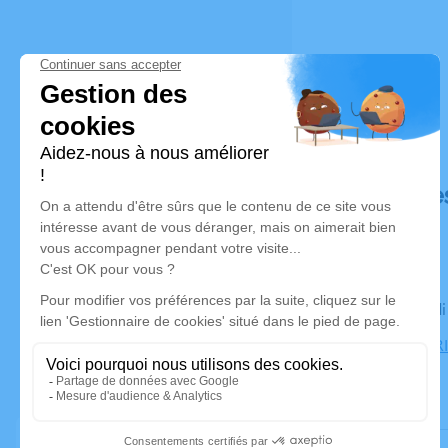
Déroulé de
Le mercred
CREMATORIU
Gleizé