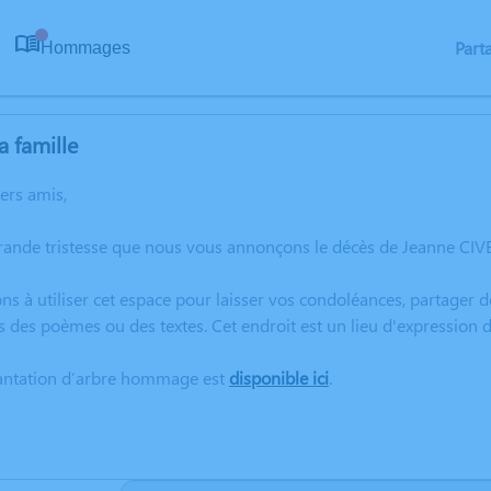
Part
Hommages
0
a famille
hers amis,
grande tristesse que nous vous annonçons le décès de Jeanne CIV
ns à utiliser cet espace pour laisser vos condoléances, partager
s des poèmes ou des textes. Cet endroit est un lieu d'expression
lantation d’arbre hommage est
disponible ici
.