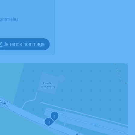
ontmelas
Je rends hommage
1
2