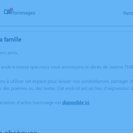
Part
Hommages
0
a famille
hers amis,
grande tristesse que nous vous annonçons le décès de Jeanne TH
ns à utiliser cet espace pour laisser vos condoléances, partager
s des poèmes ou des textes. Cet endroit est un lieu d'expressio
lantation d’arbre hommage est
disponible ici
.