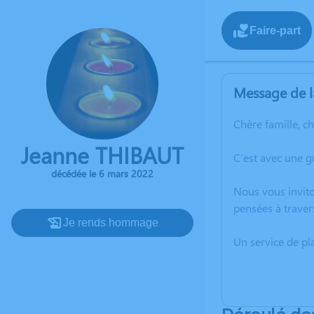
Faire-part
Message de l
Chère famille, c
Jeanne THIBAUT
C’est avec une 
décédée le 6 mars 2022
Nous vous invito
pensées à traver
Je rends hommage
Un service de p