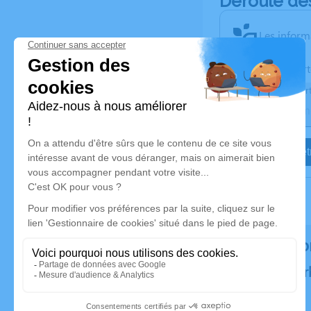
Déroulé de
Les inform
Activez une aler
Recevoir une aler
Je veux êtr
Rendez ho
Plantez un ar