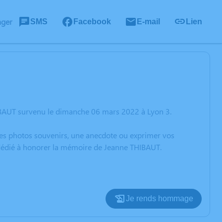
ager
SMS
Facebook
E-mail
Lien
IBAUT survenu le dimanche 06 mars 2022 à Lyon 3.
 des photos souvenirs, une anecdote ou exprimer vos
n dédié à honorer la mémoire de Jeanne THIBAUT.
Je rends hommage