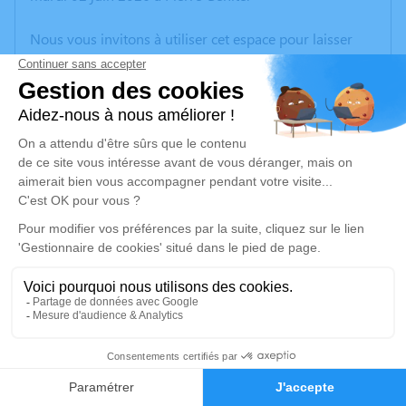
Nous vous invitons à utiliser cet espace pour laisser
vos condoléances, partager des photos souvenirs, une
anecdote ou exprimer vos pensées à travers des
poèmes ou des textes. Cet endroit est un lieu
d'expression dédié à honorer la mémoire de Jeannine
BARBIER.
Un service de plantation d’arbre hommage est
disponible ici
.
Je rends hommage
Cérémonie
samedi 13 juin 2026 à 10h00
1
Eglise Saint Louis Roi Place Ludovic Monnier
Faire-part
Hommages
69410 Champagne Au Mont d'Or