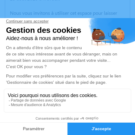
Nous vous invitons à utiliser cet espace pour laisser
vos condoléances, partager des photos souvenirs, une
anecdote ou exprimer vos pensées à travers des
poèmes ou des textes. Cet endroit est un lieu
d'expression dédié à honorer la mémoire de Marc
DAVID.
Un service de plantation d’arbre hommage est
disponible ici
.
Je rends hommage
Cérémonie
lundi 01 septembre 2025 à 10h00
5
Eglise Saint Martin
Faire-part
Hommages
69620 Le Bois d'Oingt - Val d'Oingt