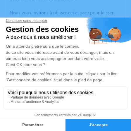
Nous vous invitons à utiliser cet espace pour laisser
vos condoléances, partager des photos souvenirs, une
anecdote ou exprimer vos pensées à travers des
poèmes ou des textes. Cet endroit est un lieu
d'expression dédié à honorer la mémoire de Marc
LARGERON.
Je rends hommage
Cérémonie
jeudi 29 août 2024 à 15h30
69400 Gleizé
4
Je rends hommage
Faire-part
Hommages
Déroulé des obsèques