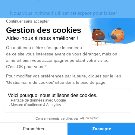
Nous vous invitons à utiliser cet espace pour laisser
vos condoléances, partager des photos souvenirs, une
anecdote ou exprimer vos pensées à travers des
poèmes ou des textes. Cet endroit est un lieu
d'expression dédié à honorer la mémoire de Nina
KAYSER.
Un service de plantation d’arbre hommage est
disponible ici
.
Je rends hommage
Cérémonie
mercredi 01 juillet 2026 à 14h30
3
CREMATORIUM DE GLEIZE 2740 rte de Montmelas
Faire-part
Hommages
69400 Gleizé