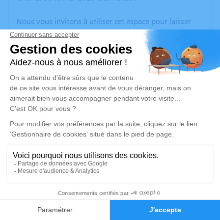
Nous vous invitons à utiliser cet espace pour laisser
vos condoléances, partager des photos souvenirs, une
anecdote ou exprimer vos pensées à travers des
poèmes ou des textes. Cet endroit est un lieu
d'expression dédié à honorer la mémoire de Pierre
TORREQUADRA.
Un service de plantation d’arbre hommage est
disponible ici
.
Je rends hommage
Cérémonie
mercredi 08 février 2023 à 14h30
1
Eglise Saints Cyr et Blaise rue de l'Eglise
Faire-part
Hommages
69380 Civrieux d'Azergues