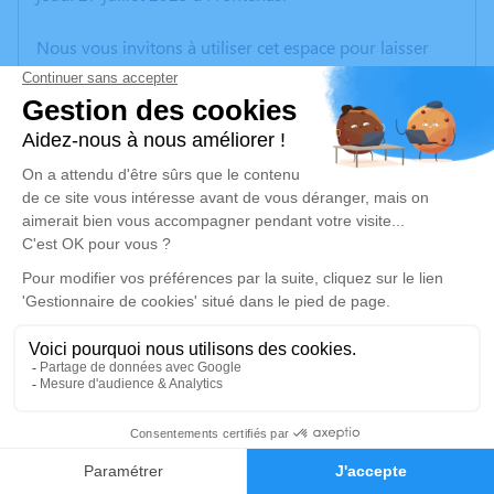
Nous vous invitons à utiliser cet espace pour laisser
vos condoléances, partager des photos souvenirs, une
anecdote ou exprimer vos pensées à travers des
poèmes ou des textes. Cet endroit est un lieu
d'expression dédié à honorer la mémoire de Robert
BARRAS.
Un service de plantation d’arbre hommage est
disponible ici
.
Je rends hommage
Cérémonie
vendredi 04 août 2023 à 09h30
7
CREMATORIUM DE GLEIZE 2740 rte de Montmelas
Faire-part
Hommages
69400 Gleizé