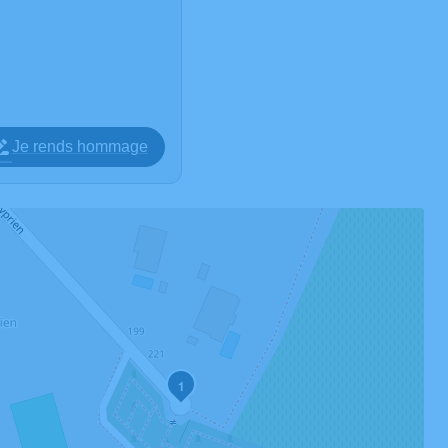
Je rends hommage
1