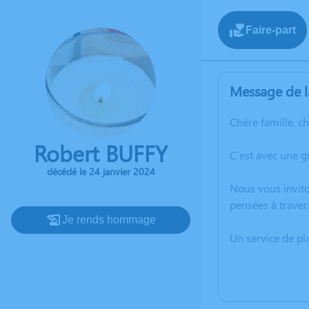
Faire-part
Message de l
Chère famille, c
Robert BUFFY
C’est avec une g
décédé le 24 janvier 2024
Nous vous invito
pensées à traver
Je rends hommage
Un service de p