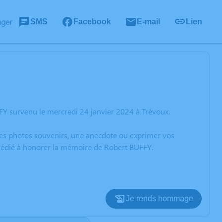
ager
SMS
Facebook
E-mail
Lien
FY survenu le mercredi 24 janvier 2024 à Trévoux.
 des photos souvenirs, une anecdote ou exprimer vos
 dédié à honorer la mémoire de Robert BUFFY.
Je rends hommage