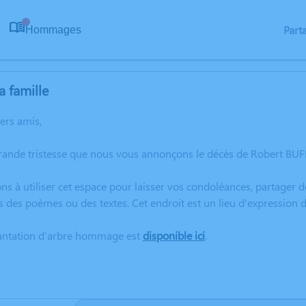
Part
Hommages
0
a famille
hers amis,
rande tristesse que nous vous annonçons le décès de Robert BUF
ns à utiliser cet espace pour laisser vos condoléances, partager
s des poèmes ou des textes. Cet endroit est un lieu d'expression
lantation d’arbre hommage est
disponible ici
.