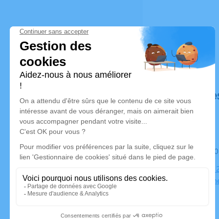
Déroulé de
Le mardi 3
communal 2
Lachassagn