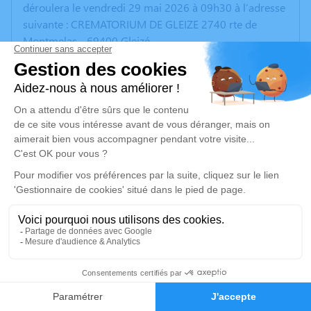
déroulera le vendredi 29 mai 2026 à 09h30 à l’adresse
suivante : CREMATORIUM DE GLEIZE 2740 rte de
Montmelas - 69400 Gleizé.
Aucune fleur n'est souhaitée. En revanche nous vous
invitons à cliquer sur le lien ci-dessous.
Un service de plantation d’arbre hommage est
disponible ici
.
Je rends hommage
Cérémonie
vendredi 29 mai 2026 à 09h30
CREMATORIUM DE GLEIZE 2740 rte de Montmelas
69400 Gleizé
10
Faire-part
Hommages
Je rends hommage