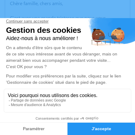
Chère famille, chers amis,
C’est avec une grande tristesse que nous vous
annonçons le décès de Roger POMMIER survenu le
samedi 04 janvier 2025 à Gleizé.
Nous vous invitons à utiliser cet espace pour laisser
vos condoléances, partager des photos souvenirs, une
anecdote ou exprimer vos pensées à travers des
poèmes ou des textes. Cet endroit est un lieu
d'expression dédié à honorer la mémoire de Roger
POMMIER.
Un service de plantation d’arbre hommage est
disponible ici
.
1
Je rends hommage
Faire-part
Hommages