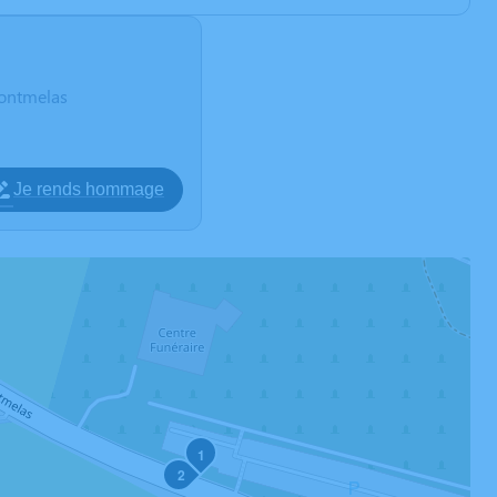
ontmelas
Je rends hommage
1
2