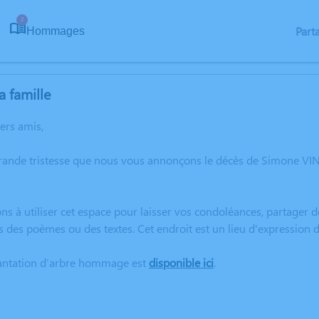
2
Part
Hommages
a famille
hers amis,
rande tristesse que nous vous annonçons le décès de Simone VIN
ns à utiliser cet espace pour laisser vos condoléances, partager
s des poèmes ou des textes. Cet endroit est un lieu d'expressio
lantation d’arbre hommage est
disponible ici
.