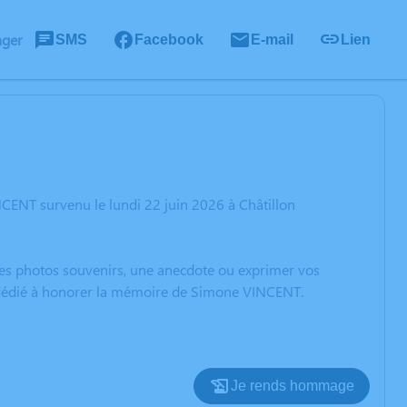
ager
SMS
Facebook
E-mail
Lien
CENT survenu le lundi 22 juin 2026 à Châtillon
 des photos souvenirs, une anecdote ou exprimer vos
n dédié à honorer la mémoire de Simone VINCENT.
Je rends hommage