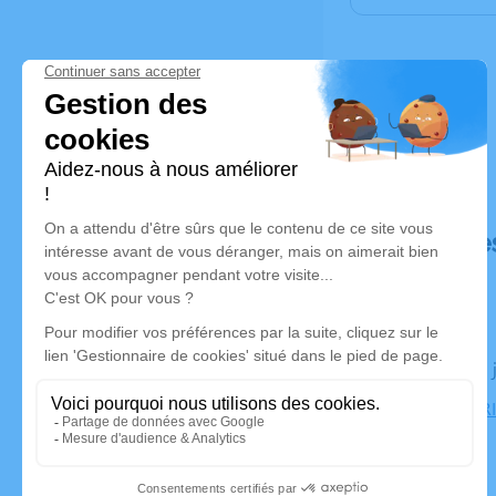
Déroulé de
Le lundi 29
CREMATORIU
Gleizé