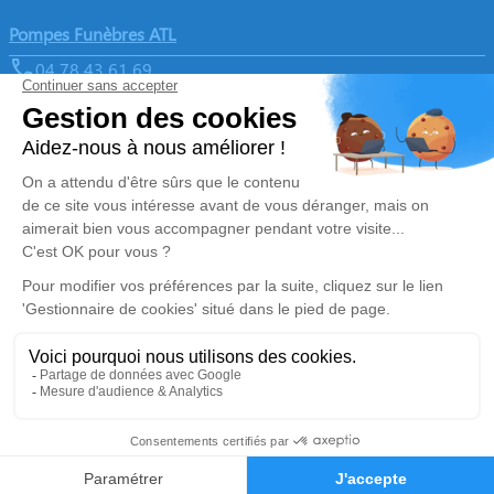
Pompes Funèbres ATL
04 78 43 61 69
contact@pf-atl.fr
1, Rue Pasteur - 69380 - Chazay d'Azergues
4.8/5 - 150 avis
Nos Services
Liens utiles
Organiser des obsèques
Avis de décès
Monuments funéraires
Demande de rendez-vous en
agence
Services aux familles
Nos réseaux sociaux
Mentions légales
Politique de traitement des données personnelles
Politique d’utilisation des cookies
Gestionnaire de cookies
Zone d'intervention
Réalisation et référencement par