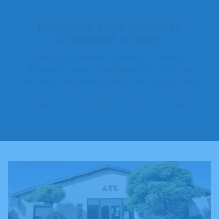
Demandez votre estimation
d'obsèques en ligne
Portés par des valeurs de partage, de respect et
d’excellence, nous nous engageons à fournir des
prestations de grande qualité aux prix les plus justes.
ÉTABLIR UNE DEMANDE DE DEVIS EN LIGNE