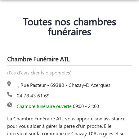
ACCUEIL
Toutes nos chambres
NOS SERVICES
funéraires
NOS AGENCES
ORGANISER DES OBSÈQUES
NOTRE CHAMBRE FUNERAIRE
AGENCE DE CHAZAY D’AZERGUES
PRÉVOIR SES OBSÈQUES
Chambre Funéraire ATL
ESPACES HOMMAGES
AGENCE DU BOIS D’OINGT
MONUMENTS FUNÉRAIRES
(Pas d'avis clients disponibles)
SERVICES AUX FAMILLES
1, Rue Pasteur - 69380 - Chazay-D'Azergues
04 78 43 61 69
Chambre funéraire ouverte
09:00 - 21:00
La Chambre Funéraire ATL vous apporte son assistance
pour vous aider à gérer la perte d'un proche. Elle
intervient sur la commune de Chazay-D'Azergues et ses