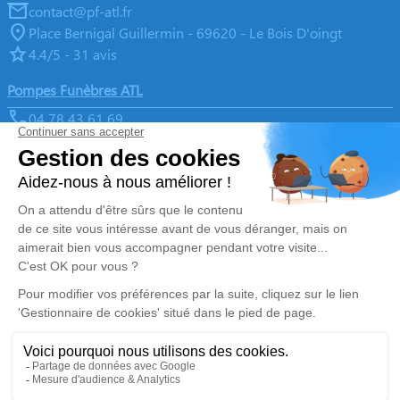
contact@pf-atl.fr
Place Bernigal Guillermin - 69620 - Le Bois D'oingt
4.4/5 - 31 avis
Pompes Funèbres ATL
04 78 43 61 69
contact@pf-atl.fr
1, Rue Pasteur - 69380 - Chazay d'Azergues
4.8/5 - 150 avis
Nos Services
Liens utiles
Organiser des obsèques
Avis de décès
Monuments funéraires
Demande de rendez-vous en
agence
Services aux familles
Nos réseaux sociaux
Mentions légales
Politique de traitement des données personnelles
Politique d’utilisation des cookies