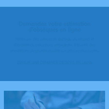
Demandez votre estimation
d'obsèques en ligne
Portés par des valeurs de partage, de respect et
d’excellence, nous nous engageons à fournir des
prestations de grande qualité aux prix les plus justes.
ÉTABLIR UNE DEMANDE DE DEVIS EN LIGNE